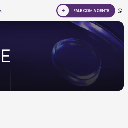
s
FALE COM A GENTE
ME