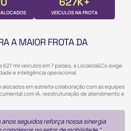
20
627K+
S ALOCADOS
VEÍCULOS NA FROTA
A A MAIOR FROTA DA
a 627 mil veículos em 7 países, a Localiza&Co exige
dade e inteligência operacional.
m alocados em estreita colaboração com as equipes
cumental com IA, reestruturação de atendimento e
 anos seguidos reforça nossa sinergia
os complexos no setor de mobilidade."