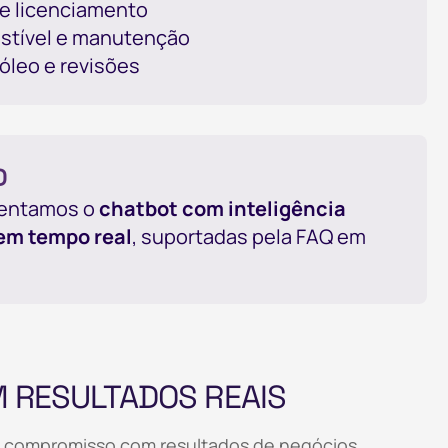
 e licenciamento
tível e manutenção
óleo e revisões
D
ementamos o
chatbot com inteligência
 em tempo real
, suportadas pela FAQ em
 RESULTADOS REAIS
de compromisso com resultados de negócios.