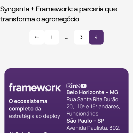
Syngenta + Framework: a parceria que
transforma o agronegócio
1
…
3
4
Belo Horizonte – MG
Rua Santa Rita Durão,
O ecossistema
20, 10º e 16º andares,
completo
da
Funcionários
estratégia ao deploy
São Paulo – SP
Avenida Paulista, 302,