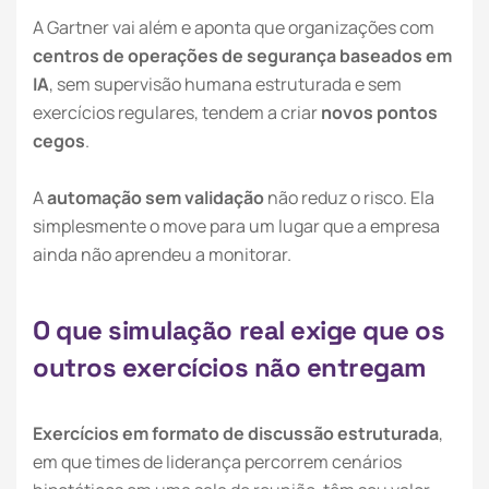
A Gartner vai além e aponta que organizações com
centros de operações de segurança baseados em
IA
, sem supervisão humana estruturada e sem
exercícios regulares, tendem a criar
novos pontos
cegos
.
A
automação sem validação
não reduz o risco. Ela
simplesmente o move para um lugar que a empresa
ainda não aprendeu a monitorar.
O
q
u
e
s
i
m
u
l
a
ç
ã
o
r
e
a
l
e
x
i
g
e
q
u
e
o
s
o
u
t
r
o
s
e
x
e
r
c
í
c
i
o
s
n
ã
o
e
n
t
r
e
g
a
m
Exercícios em formato de discussão estruturada
,
em que times de liderança percorrem cenários