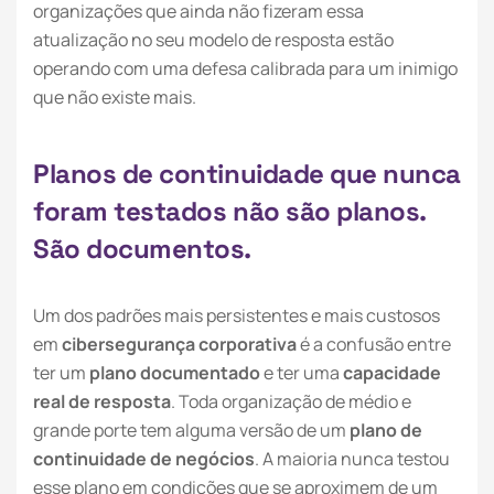
organizações que ainda não fizeram essa
atualização no seu modelo de resposta estão
operando com uma defesa calibrada para um inimigo
que não existe mais.
P
l
a
n
o
s
d
e
c
o
n
t
i
n
u
i
d
a
d
e
q
u
e
n
u
n
c
a
f
o
r
a
m
t
e
s
t
a
d
o
s
n
ã
o
s
ã
o
p
l
a
n
o
s
.
S
ã
o
d
o
c
u
m
e
n
t
o
s
.
Um dos padrões mais persistentes e mais custosos
em
cibersegurança corporativa
é a confusão entre
ter um
plano documentado
e ter uma
capacidade
real de resposta
. Toda organização de médio e
grande porte tem alguma versão de um
plano de
continuidade de negócios
. A maioria nunca testou
esse plano em condições que se aproximem de um