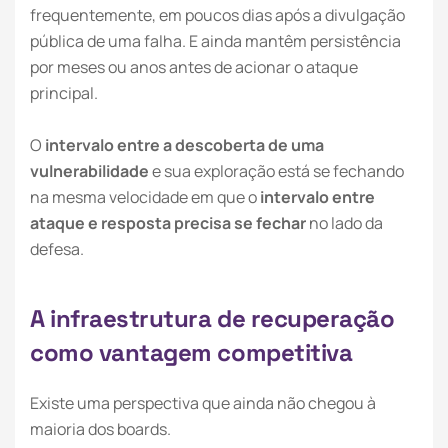
frequentemente, em poucos dias após a divulgação
pública de uma falha. E ainda mantêm persistência
por meses ou anos antes de acionar o ataque
principal.
O
intervalo entre a descoberta de uma
vulnerabilidade
e sua exploração está se fechando
na mesma velocidade em que o
intervalo entre
ataque e resposta precisa se fechar
no lado da
defesa.
A
i
n
f
r
a
e
s
t
r
u
t
u
r
a
d
e
r
e
c
u
p
e
r
a
ç
ã
o
c
o
m
o
v
a
n
t
a
g
e
m
c
o
m
p
e
t
i
t
i
v
a
Existe uma perspectiva que ainda não chegou à
maioria dos boards.