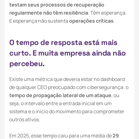
testam seus processos de recuperação
regularmente
não têm resiliência
. Têm esperança.
E esperança não sustenta
operações críticas
.
O
t
e
m
p
o
d
e
r
e
s
p
o
s
t
a
e
s
t
á
m
a
i
s
c
u
r
t
o
.
E
m
u
i
t
a
e
m
p
r
e
s
a
a
i
n
d
a
n
ã
o
p
e
r
c
e
b
e
u
.
Existe uma métrica que deveria estar no dashboard
de qualquer CEO preocupado com cibersegurança: o
tempo de propagação lateral de um ataque
, ou
seja, o intervalo entre a entrada inicial em um
sistema e o início do movimento para comprometer
outros ativos.
Em 2025, esse tempo caiu para uma média de
29